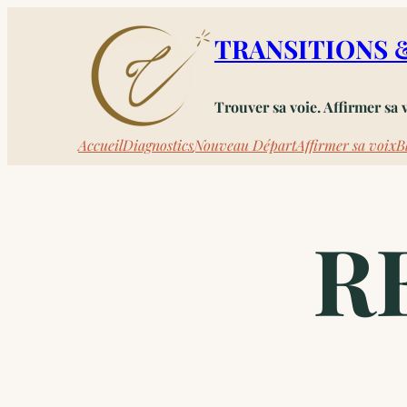
Aller
TRANSITIONS 
au
contenu
Trouver sa voie. Affirmer sa 
Accueil
Diagnostics
Nouveau Départ
Affirmer sa voix
B
R