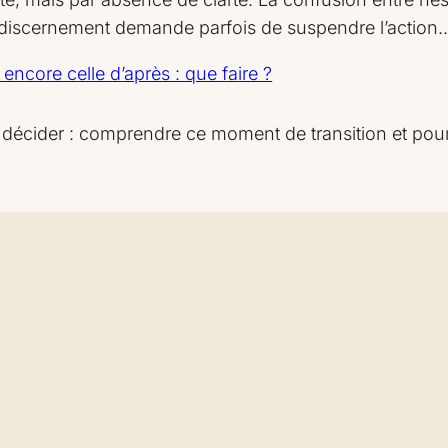
sans
vraiment
e discernement demande parfois de suspendre l’action
replonger
la
différence
encore celle d’après : que faire ?
à décider : comprendre ce moment de transition et pourqu