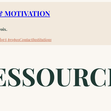
& MOTIVATION
voix.
log
A propos
Contact
Institutions
ESSOURC