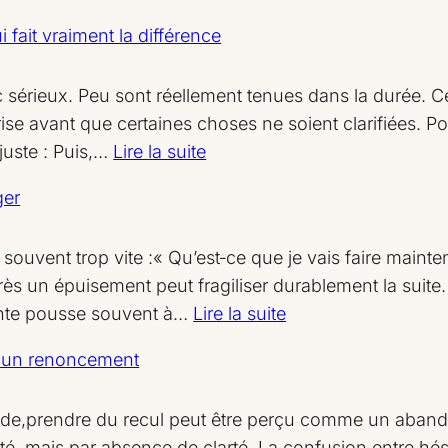
 fait vraiment la différence
sérieux. Peu sont réellement tenues dans la durée. C
rise avant que certaines choses ne soient clarifiées. P
:
juste : Puis,…
Lire la suite
Tenir
ger
une
décision
souvent trop vite :« Qu’est‑ce que je vais faire maint
dans
s un épuisement peut fragiliser durablement la suite.
le
:
rente pousse souvent à…
Lire la suite
temps
Après
:
as un renoncement
un
ce
burn‑out,
qui
pide,prendre du recul peut être perçu comme un aband
décider
fait
é, mais par absence de clarté. La confusion entre hés