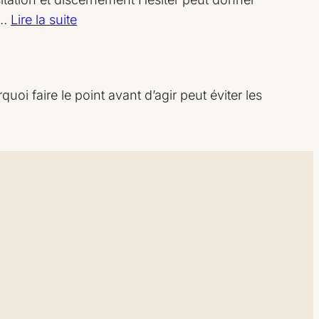
:
.…
Lire la suite
Faire
le
point
oi faire le point avant d’agir peut éviter les
avant
de
décider
n’est
pas
un
renoncement